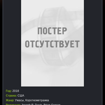
Год:
2018
Страна:
США
Жанр:
Ужасы
,
Короткометражка