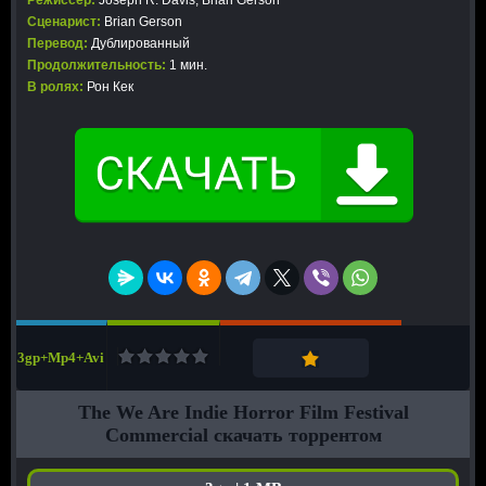
Режиссер:
Joseph R. Davis, Brian Gerson
Сценарист:
Brian Gerson
Перевод:
Дублированный
Продолжительность:
1 мин.
В ролях:
Рон Кек
3gp+Mp4+Avi
The We Are Indie Horror Film Festival
Commercial скачать торрентом