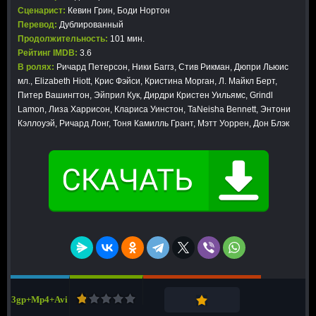
Сценарист:
Кевин Грин, Боди Нортон
Перевод:
Дублированный
Продолжительность:
101 мин.
Рейтинг IMDB:
3.6
В ролях:
Ричард Петерсон, Ники Баггз, Стив Рикман, Дюпри Льюис
мл., Elizabeth Hiott, Крис Фэйси, Кристина Морган, Л. Майкл Берт,
Питер Вашингтон, Эйприл Кук, Дирдри Кристен Уильямс, Grindl
Lamon, Лиза Харрисон, Клариса Уинстон, TaNeisha Bennett, Энтони
Кэллоуэй, Ричард Лонг, Тоня Камилль Грант, Мэтт Уоррен, Дон Блэк
3gp+Mp4+Avi