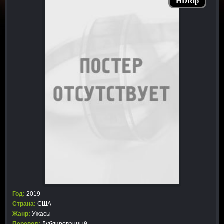
HDRip
Год:
2019
Страна:
США
Жанр:
Ужасы