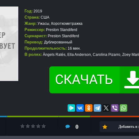
Год:
2019
Страна:
США
Жанр:
Ужасы
,
Короткометражка
Режиссер:
Preston Standiferd
Сценарист:
Preston Standiferd
Перевод:
Дублированный
Продолжительность:
16 мин.
В ролях:
Àngels Ratés, Ella Anderson, Carolina Pizarro, Zoey Mar
0
Добавить в