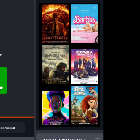
ie
 закладки