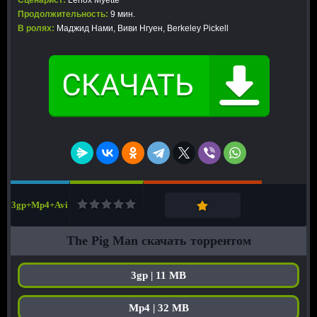
Сценарист:
Lenox Myette
Продолжительность:
9 мин.
В ролях:
Маджид Нами, Виви Нгуен, Berkeley Pickell
3gp+Mp4+Avi
The Pig Man скачать торрентом
3gp | 11 MB
Mp4 | 32 MB