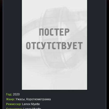
Год:
2020
Жанр:
Ужасы
,
Короткометражка
Режиссер:
Lenox Myette