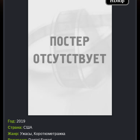
HDRip
Год:
2019
Страна:
США
Жанр:
Ужасы
,
Короткометражка