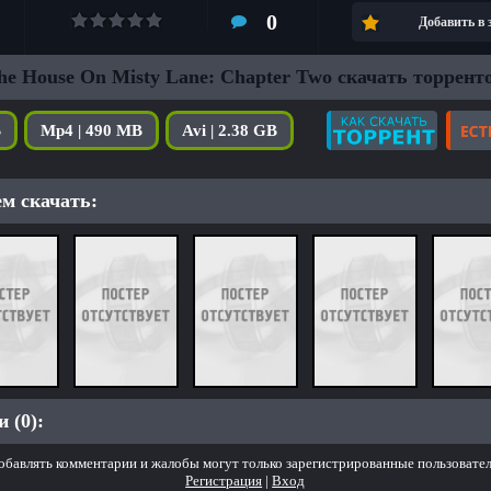
0
Добавить в
he House On Misty Lane: Chapter Two скачать торрент
B
Mp4 | 490 MB
Avi | 2.38 GB
м скачать:
 (0):
обавлять комментарии и жалобы могут только зарегистрированные пользовател
Регистрация
|
Вход