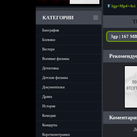
3gp+Mp4+Avi
КАТЕГОРИИ
T
Биография
3gp | 167 M
Боевики
Вестерн
Рекомендуе
Военные фильмы
Детективы
Детские фильмы
Документалки
Драма
История
Комедии
Коментарии
Концерты
Д
Короткометражки