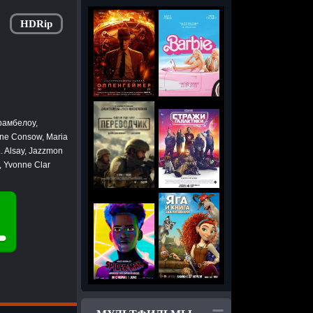
HDRip
рамбелоу,
lene Consow, Maria
L. Alsay, Jazzmon
, Yvonne Clar