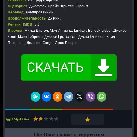
Режиссер:
Джеффри Фрейм
Сценарист:
Джеффри Фрейм, Кристин Фрейм
Перевод:
Дублированный
Продолжительность:
26 мин.
Рейтинг IMDB:
6.8
В ролях:
Микка Даргел, Мэл Инглэнд, Lindsay Bellock Lieber, Джейсон
Кейн, Майк Гэбриел, Джесси Гротолсон, Джеки Оттесен, Кейд
Петерсон, Джастин Сэндс, Эрик Тесоро
3gp+Mp4+Avi
The Door скачать торрентом