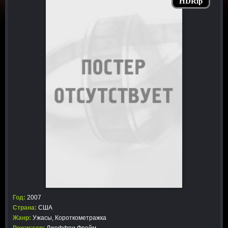
HDRip
Год:
2007
Страна:
США
Жанр:
Ужасы
,
Короткометражка