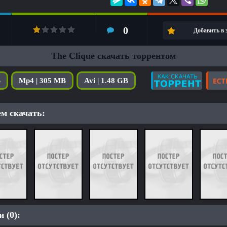
0
Добавить в
The Clique скачать торрентом
B
Mp4 | 305 MB
Avi | 1.48 GB
м скачать:
 (0):