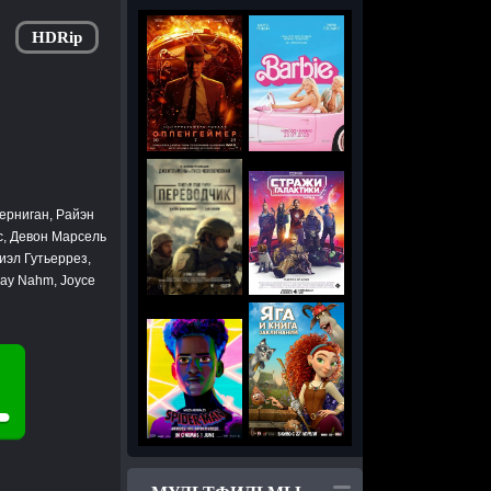
HDRip
ерниган, Райэн
с, Девон Марсель
иэл Гутьеррез,
 Kay Nahm, Joyce