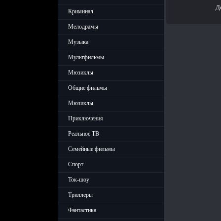
Д
Криминал
Мелодрамы
Музыка
Мультфильмы
Мюзиклы
Общие фильмы
Мюзиклы
Приключения
Реальное ТВ
Семейные фильмы
Спорт
Ток-шоу
Триллеры
Фантастика