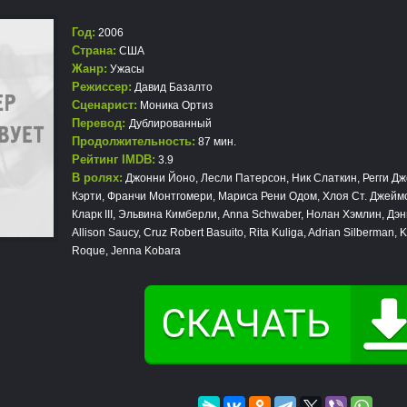
Год:
2006
Страна:
США
Жанр:
Ужасы
Режиссер:
Давид Базалто
Сценарист:
Моника Ортиз
Перевод:
Дублированный
Продолжительность:
87 мин.
Рейтинг IMDB:
3.9
В ролях:
Джонни Йоно, Лесли Патерсон, Ник Слаткин, Регги Дж
Кэрти, Франчи Монтгомери, Мариса Рени Одом, Хлоя Ст. Джейм
Кларк III, Эльвина Кимберли, Anna Schwaber, Нолан Хэмлин, Дэн
Allison Saucy, Cruz Robert Basuito, Rita Kuliga, Adrian Silberman,
Roque, Jenna Kobara