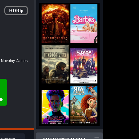
HDRip
m Novotny, James