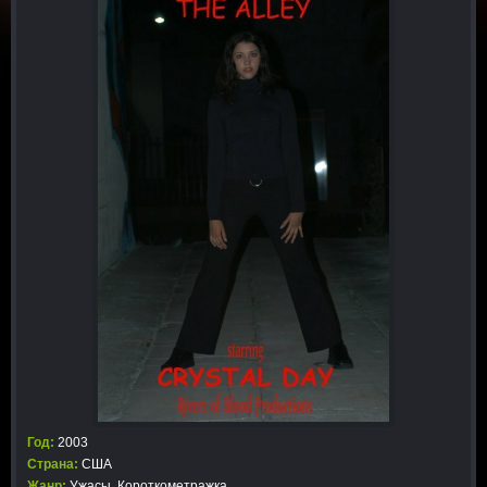
Год:
2003
Страна:
США
Жанр:
Ужасы
,
Короткометражка