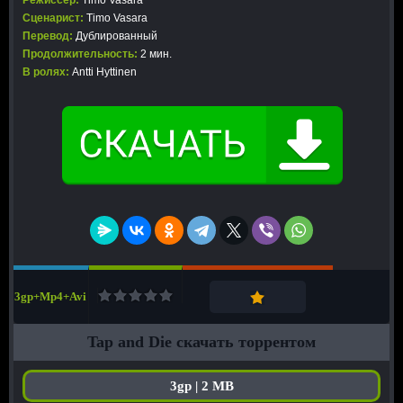
Режиссер:
Timo Vasara
Сценарист:
Timo Vasara
Перевод:
Дублированный
Продолжительность:
2 мин.
В ролях:
Antti Hyttinen
3gp+Mp4+Avi
Tap and Die скачать торрентом
3gp | 2 MB