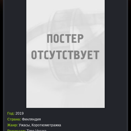
Год:
2019
Страна:
Финляндия
Жанр:
Ужасы
,
Короткометражка