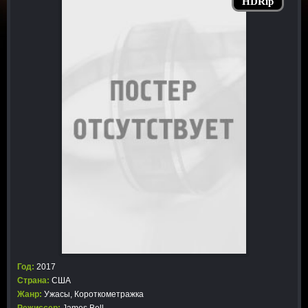
HDRip
Год:
2017
Страна:
США
Жанр:
Ужасы
,
Короткометражка