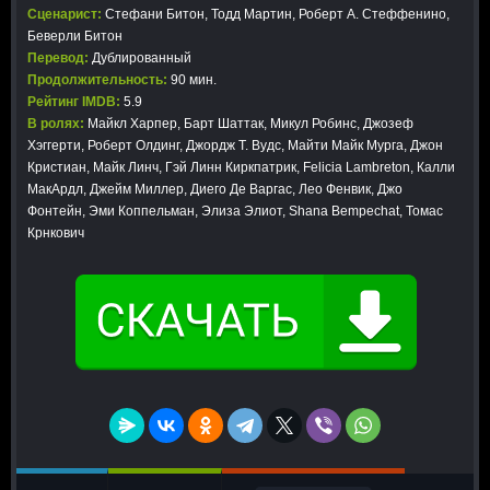
Сценарист:
Стефани Битон, Тодд Мартин, Роберт А. Стеффенино,
Беверли Битон
Перевод:
Дублированный
Продолжительность:
90 мин.
Рейтинг IMDB:
5.9
В ролях:
Майкл Харпер, Барт Шаттак, Микул Робинс, Джозеф
Хэггерти, Роберт Олдинг, Джордж Т. Вудс, Майти Майк Мурга, Джон
Кристиан, Майк Линч, Гэй Линн Киркпатрик, Felicia Lambreton, Калли
МакАрдл, Джейм Миллер, Диего Де Варгас, Лео Фенвик, Джо
Фонтейн, Эми Коппельман, Элиза Элиот, Shana Bempechat, Томас
Крнкович