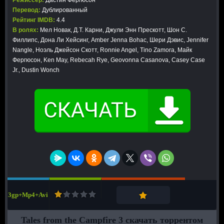
Режиссер:
Дастин Фергюсон
Перевод:
Дублированный
Рейтинг IMDB:
4.4
В ролях:
Мел Новак, Д.Т. Карни, Джули Энн Прескотт, Шон С.
Филлипс, Дона Ли Хейсинг, Amber Jenna Bohac, Шери Дэвис, Jennifer
Nangle, Ноэль Джейсон Скотт, Ronnie Angel, Tino Zamora, Майк
Фергюсон, Ken May, Rebecah Rye, Geovonna Casanova, Casey Case
Jr., Dustin Wonch
3gp+Mp4+Avi
Tales from the Campfire 3 скачать торрентом