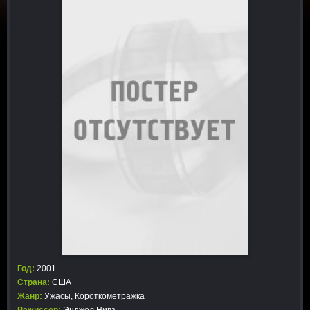
Год:
2001
Страна:
США
Жанр:
Ужасы
,
Короткометражка