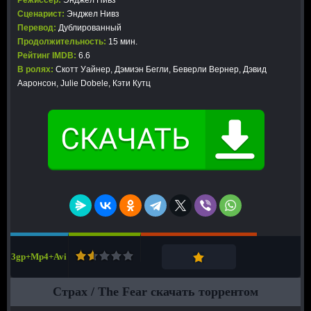
Режиссер:
Энджел Нивз
Сценарист:
Энджел Нивз
Перевод:
Дублированный
Продолжительность:
15 мин.
Рейтинг IMDB:
6.6
В ролях:
Скотт Уайнер, Дэмиэн Бегли, Беверли Вернер, Дэвид
Ааронсон, Julie Dobele, Кэти Кутц
3gp+Mp4+Avi
Страх / The Fear скачать торрентом