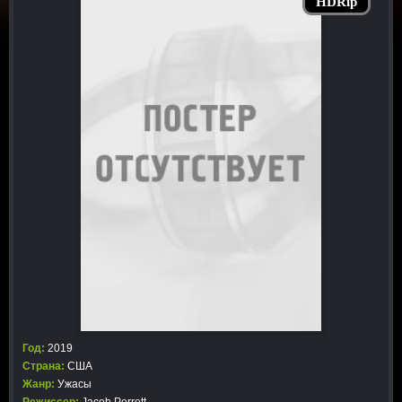
HDRip
Год:
2019
Страна:
США
Жанр:
Ужасы