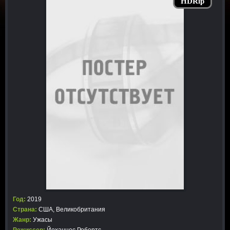
HDRip
Год:
2019
Страна:
США, Великобритания
Жанр:
Ужасы