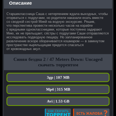
Описание
Старшеклассница Саша с нетерпением ждала выходных, чтобы
оторваться с подругами, но родители наказали ехать вместе
со сводной сестрой Мией на водную экскурсию. Решив,
что перспектива провести несколько часов на корабле
с вредными одноклассницами, которые постоянно задирают
Мию, их не прельщает, сёстры с подругами Саши отправляются
исследовать подводную пещеру. Но запланированное
развлечение вскоре оборачивается кошмаром — в замкнутом
пространстве ныряльщицам придется спасаться
от кровожадных акул.
Синяя бездна 2 / 47 Meters Down: Uncaged
скачать торрентом
3gp | 107 MB
Mp4 | 315 MB
Avi | 1.53 GB