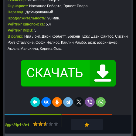
Режиссер:
Йоханнес Робертс
Сценарист:
Йоханнес Робертс, Эрнест Риера
Перевод:
Дублированный
Продолжительность:
90 мин.
Рейтинг Кинопоиска:
5.4
Рейтинг IMDB:
5
В ролях:
Ниа Лонг, Джон Корбетт, Бриэнн Тджу, Дави Сантос, Систин
Роуз Сталлоне, Софи Нелисс, Кайлин Рамбо, Брэк Бэссинджер,
Аксель Мансилла, Корина Фокс
3gp+Mp4+Avi