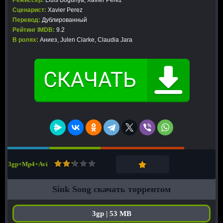
Режиссер:
Lluís Bogunya, Xavier Perez
Сценарист:
Xavier Perez
Перевод:
Дублированный
Рейтинг IMDB:
9.2
В ролях:
Аниез, Julen Clarke, Claudia Jara
3gp+Mp4+Avi
Sink Song скачать торрентом
3gp | 53 MB