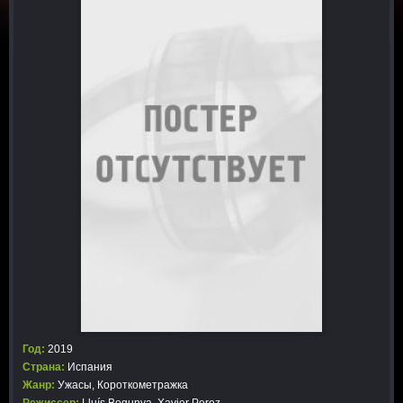
Год:
2019
Страна:
Испания
Жанр:
Ужасы
,
Короткометражка