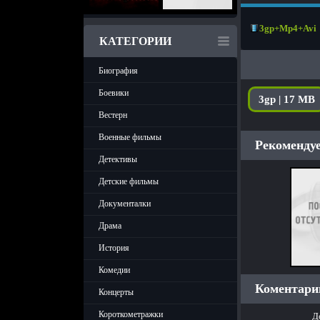
3gp+Mp4+Avi
КАТЕГОРИИ
Биография
Боевики
3gp | 17 MB
Вестерн
Военные фильмы
Рекомендуе
Детективы
Детские фильмы
Документалки
Драма
История
Комедии
Коментарии
Концерты
Короткометражки
Д