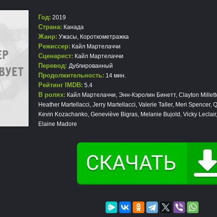
Год:
2019
Страна:
Канада
Жанр:
Ужасы
,
Короткометражка
Режиссер:
Кайл Мартелаччи
Сценарист:
Кайл Мартелаччи
Перевод:
Дублированный
Продолжительность:
14 мин.
Рейтинг IMDB:
5.4
В ролях:
Кайл Мартелаччи, Энн-Кэролин Бинетт, Clayton Millett
Heather Martellacci, Jerry Martellacci, Valerie Taller, Meri Spencer, 
Kevin Kozachanko, Geneviève Bigras, Melanie Bujold, Vicky Leclair
Elaine Madore