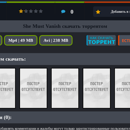
0
Добавить в
She Must Vanish скачать торрентом
Mp4 | 49 MB
Avi | 238 MB
м скачать:
 (0):
обавлять комментарии и жалобы могут только зарегистрированные пользовател