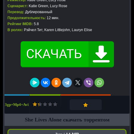
Режиссер:
Katie Green, Lucy Rose
Сценарист:
Katie Green, Lucy Rose
Перевод:
Дублированный
Продолжительность:
12 мин.
Рейтинг IMDB:
5.8
В ролях:
Рэйчел Тит, Karen Littlejohn, Lauryn Elise
3gp+Mp4+Avi
She Lives Alone скачать торрентом