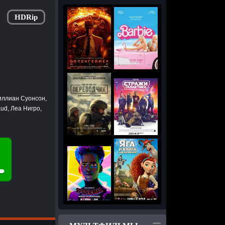
HDRip
иллиан Суонсон,
ud, Леа Нигро,