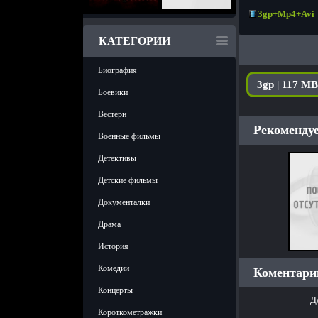
3gp+Mp4+Avi
КАТЕГОРИИ
Биография
3gp | 117 MB
Боевики
Вестерн
Рекомендуе
Военные фильмы
Детективы
Детские фильмы
Документалки
Драма
История
Комедии
Коментарии
Концерты
Д
Короткометражки