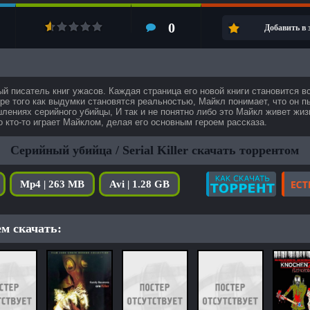
0
Добавить в
 писатель книг ужасов. Каждая страница его новой книги становится в
ре того как выдумки становятся реальностью, Майкл понимает, что он п
лениях серийного убийцы, И так и не понятно либо это Майкл живет жи
о кто-то играет Майклом, делая его основным героем рассказа.
Серийный убийца / Serial Killer скачать торрентом
Mp4 | 263 MB
Avi | 1.28 GB
м скачать: