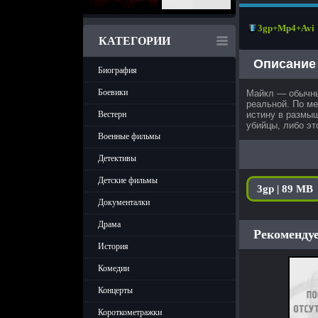
3gp+Mp4+Avi
КАТЕГОРИИ
Описание
Биография
Боевики
Майкл — обычный
реальной. По ме
истину в размыш
Вестерн
убийцы, либо эт
Военные фильмы
Детективы
Детские фильмы
3gp | 89 MB
Документалки
Драма
Рекомендуе
История
Комедии
Концерты
Короткометражки