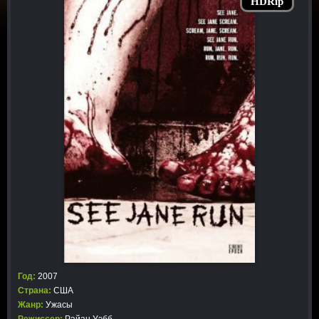
HDRip
Год:
2007
Страна:
США
Жанр:
Ужасы