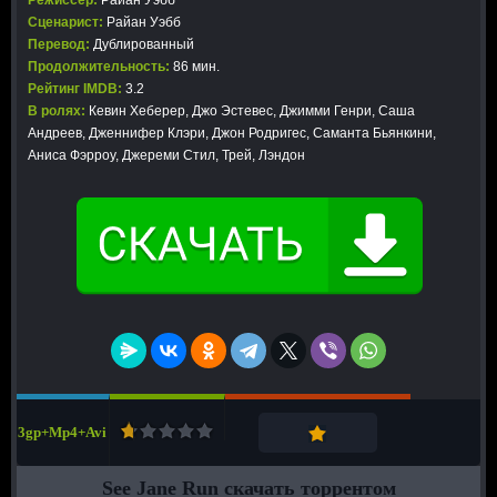
Режиссер:
Райан Уэбб
Сценарист:
Райан Уэбб
Перевод:
Дублированный
Продолжительность:
86 мин.
Рейтинг IMDB:
3.2
В ролях:
Кевин Хеберер, Джо Эстевес, Джимми Генри, Саша
Андреев, Дженнифер Клэри, Джон Родригес, Саманта Бьянкини,
Аниса Фэрроу, Джереми Стил, Трей, Лэндон
3gp+Mp4+Avi
See Jane Run скачать торрентом