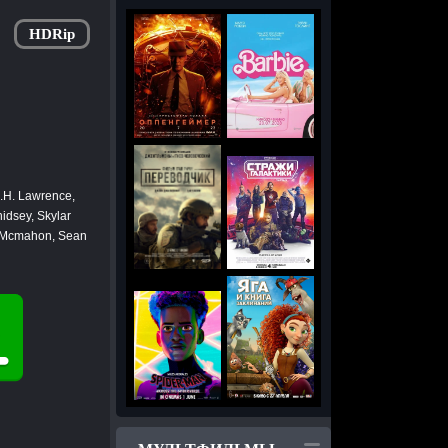
HDRip
.H. Lawrence,
idsey, Skylar
ll Mcmahon, Sean