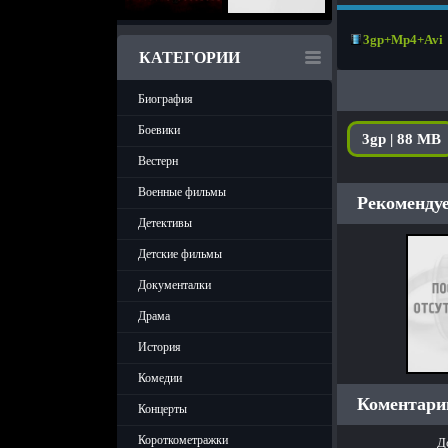
3gp+Mp4+Avi
КАТЕГОРИИ
Биография
Боевики
3gp | 88 MB
Вестерн
Военные фильмы
Рекомендуе
Детективы
Детские фильмы
Документалки
Драма
История
Комедии
Коментарии
Концерты
Короткометражки
Д