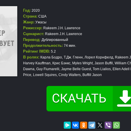
Год:
2020
Страна:
США
Жанр:
Ужасы
Режиссер:
Rakeem J.H. Lawrence
Сценарист:
Rakeem J.H. Lawrence
Перевод:
Дублированный
Продолжительность:
74 мин.
Рейтинг IMDB:
5.2
В ролях:
Карла Бодро, Т.Дж. Гленн, Лорел Корнфелд, Rakeem J
Harvey Kauffman, Крис Бэнкс, Myles Wright, Jason Buffil, William Ch
Dawna, Guy Fiumarelli, Jayme Belle Guest, Tom Lialios, Ellen Ade
Price, Lowell Squires, Cindy Walters, Buffill Jason