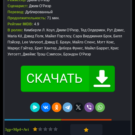
Режиссер:
Джим О’Риэр
Сценарист:
Джим О’Риэр
Перевод:
Дублированный
Продолжительность:
71 мин.
Рейтинг IMDB:
4.9
В ролях:
Кимберли Л. Коул, Джим О’Риэр, Тед Олдермен, Рут Дэвис,
Maria Kil, Дэвид Полк, Майкл Пэртлоу, Сара Вирджиния Брок, Билл
Пэйсер, Lee Vervoort, Дэвид Е. Браун, Майлз Спенс, Мэтт Кокс,
Маркус Гэйтер, Брит Хантер, Дебора Фунес, Майкл Баррет, Крис
Уитсетт, Джеймс Трэш Сэмпсон, Брэндон О’Риэр
3gp+Mp4+Avi