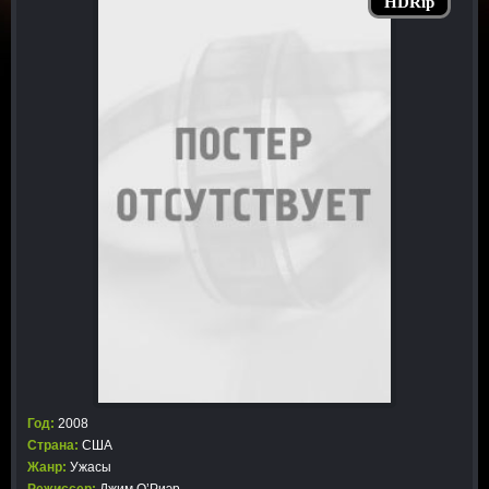
HDRip
Год:
2008
Страна:
США
Жанр:
Ужасы