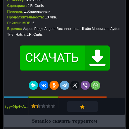
Режиссер:
J.R. Curtis
Сценарист:
J.R. Curtis
Перевод:
Дублированный
Продолжительность:
13 мин.
Рейтинг IMDB:
6
В ролях:
Аарон Радл, Angela Roxanne Lazar, Шэйн Моррисан, Ayden
Tyler Hatch, J.R. Curtis
3gp+Mp4+Avi
Satanico скачать торрентом