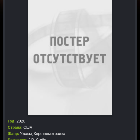
Год:
2020
Страна:
США
Жанр:
Ужасы
,
Короткометражка