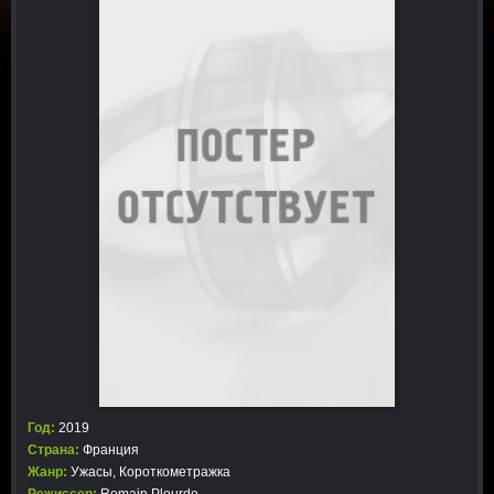
Год:
2019
Страна:
Франция
Жанр:
Ужасы
,
Короткометражка