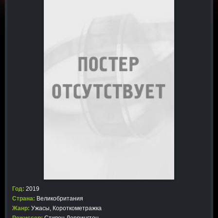
Год:
2019
Страна:
Великобритания
Жанр:
Ужасы
,
Короткометражка