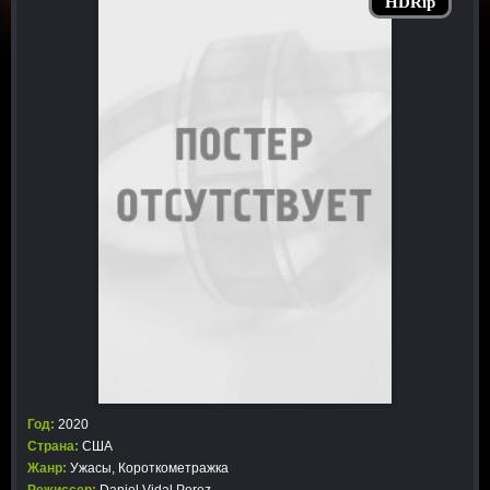
HDRip
Год:
2020
Страна:
США
Жанр:
Ужасы
,
Короткометражка