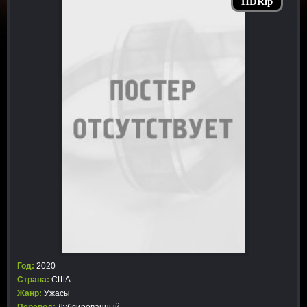
HDRip
Год:
2020
Страна:
США
Жанр:
Ужасы