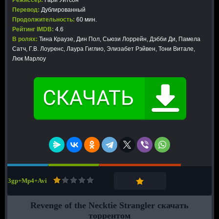
Режиссер:
Гари Уитсон
Перевод:
Дублированный
Продолжительность:
60 мин.
Рейтинг IMDB:
4.6
В ролях:
Тина Краузе, Дин Пол, Сьюзи Лоррейн, Дэбби Ди, Памела
Сатч, Г.В. Лоуренс, Лаура Гиглио, Элизабет Рэйвен, Тони Витале,
Люк Марлоу
3gp+Mp4+Avi
Revenge of the Necktie Strangler скачать
торрентом