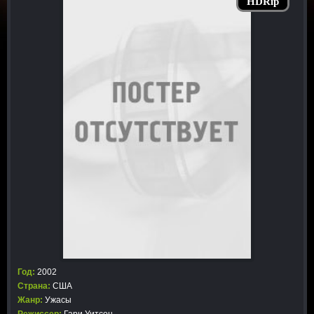
HDRip
Год:
2002
Страна:
США
Жанр:
Ужасы