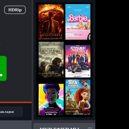
HDRip
r
 закладки