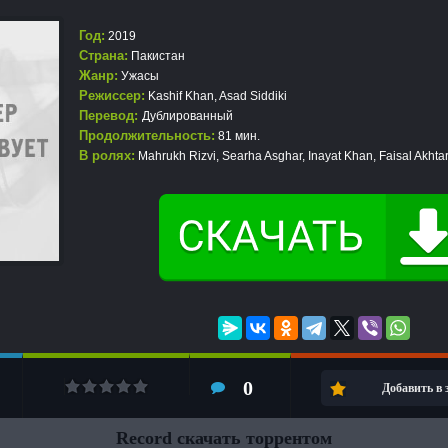
Год:
2019
Страна:
Пакистан
Жанр:
Ужасы
Режиссер:
Kashif Khan, Asad Siddiki
Перевод:
Дублированный
Продолжительность:
81 мин.
В ролях:
Mahrukh Rizvi, Searha Asghar, Inayat Khan, Faisal Akhta
0
Добавить в
Record скачать торрентом