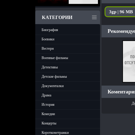
3gp | 96 MB
КАТЕГОРИИ
Биография
Рекомендуе
Боевики
Вестерн
Военные фильмы
Детективы
Детские фильмы
Документалки
Коментарии
Драма
Д
История
Комедии
Концерты
Короткометражки