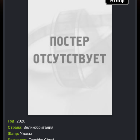
HDRip
Год:
2020
Страна:
Великобритания
Жанр:
Ужасы