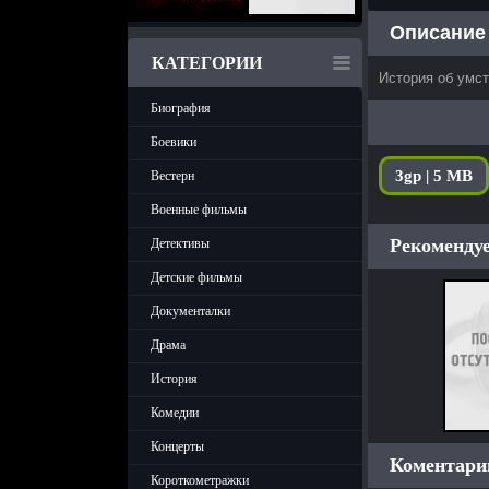
Описание
КАТЕГОРИИ
История об умс
Биография
Боевики
3gp | 5 MB
Вестерн
Военные фильмы
Рекомендуе
Детективы
Детские фильмы
Документалки
Драма
История
Комедии
Концерты
Коментарии
Короткометражки