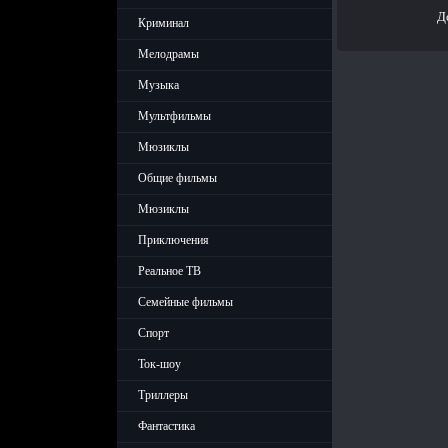
Д
Криминал
Мелодрамы
Музыка
Мультфильмы
Мюзиклы
Общие фильмы
Мюзиклы
Приключения
Реальное ТВ
Семейные фильмы
Спорт
Ток-шоу
Триллеры
Фантастика