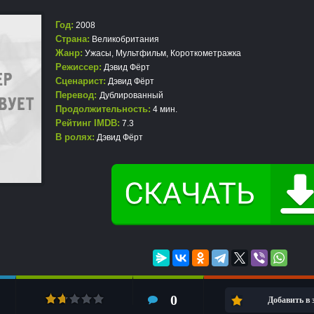
Год:
2008
Страна:
Великобритания
Жанр:
Ужасы
,
Мультфильм
,
Короткометражка
Режиссер:
Дэвид Фёрт
Сценарист:
Дэвид Фёрт
Перевод:
Дублированный
Продолжительность:
4 мин.
Рейтинг IMDB:
7.3
В ролях:
Дэвид Фёрт
0
Добавить в