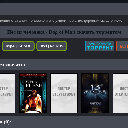
твенно-отсталом человеке и его умном псе с нездоровым мышлением.
Пёс из человека / Dog of Man скачать торрентом
Mp4 | 14 MB
Avi | 68 MB
м скачать:
 (0):