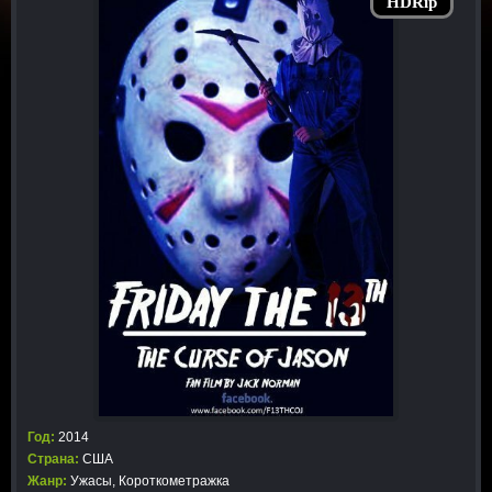
HDRip
Год:
2014
Страна:
США
Жанр:
Ужасы
,
Короткометражка