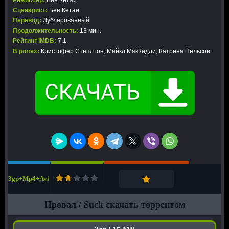
Режиссер:
Бен Кетаи
Сценарист:
Бен Кетаи
Перевод:
Дублированный
Продолжительность:
13 мин.
Рейтинг IMDB:
7.1
В ролях:
Кристофер Степлтон, Майкл МакКидди, Катрина Нельсон
3gp+Mp4+Avi
Провал / Suck скачать торрентом