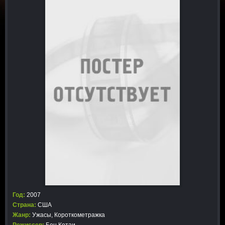
Год:
2007
Страна:
США
Жанр:
Ужасы
,
Короткометражка