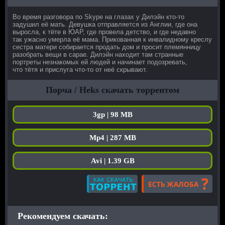
Во время разговора по Skype на глазах у Дилэйн кто-то
задушил её мать. Девушка отправляется из Англии, где она
выросла, к тёте в ЮАР, где провела детство, и где недавно
так ужасно умерла её мама. Прикованная к инвалидному креслу
сестра матери собирается продать дом и просит племянницу
разобрать вещи в сарае. Дилэйн находит там странные
портреты незнакомых ей людей и начинает подозревать,
что тётя и прислуга что-то от неё скрывают.
Порча / Heks скачать торрентом
3gp | 98 MB
Mp4 | 287 MB
Avi | 1.39 GB
Рекомендуем скачать: