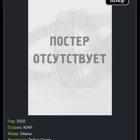
HDRip
Год:
2020
Страна:
ЮАР
Жанр:
Ужасы