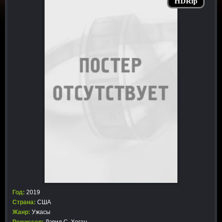
HDRip
Год:
2019
Страна:
США
Жанр:
Ужасы