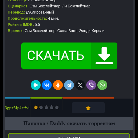
Режиссер:
Ли Бокслейтнер
Сценарист:
Сэм Бокслейтнер, Ли Бокслейтнер
Перевод:
Дублированный
Продолжительность:
4 мин.
Рейтинг IMDB:
5.5
В ролях:
Сэм Бокслейтнер, Саша Боггс, Элоди Херсли
3gp+Mp4+Avi
Папочка / Daddy скачать торрентом