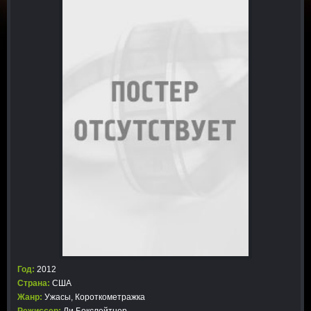
Год:
2012
Страна:
США
Жанр:
Ужасы
,
Короткометражка