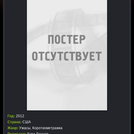
Год:
2012
Страна:
США
Жанр:
Ужасы
,
Короткометражка