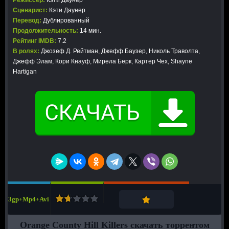
Режиссер:
Кэти Даунер
Сценарист:
Кэти Даунер
Перевод:
Дублированный
Продолжительность:
14 мин.
Рейтинг IMDB:
7.2
В ролях:
Джозеф Д. Рейтман, Джефф Баузер, Николь Траволта,
Джефф Элам, Кори Кнауф, Мирела Берк, Картер Чех, Shayne
Hartigan
3gp+Mp4+Avi
Orange County Hill Killers скачать торрентом