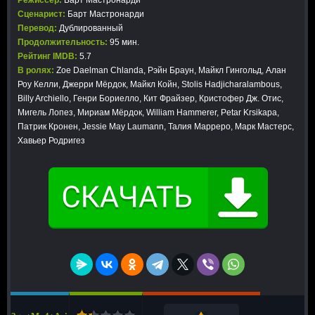
Режиссер:
Барт Мастронарди
Сценарист:
Барт Мастронарди
Перевод:
Дублированный
Продолжительность:
95 мин.
Рейтинг IMDB:
5.7
В ролях:
Zoe Daelman Chlanda, Рэйн Браун, Майкл Гингольд, Алан
Роу Келли, Джерри Мёрдок, Майкл Койн, Stolis Hadjicharalambous,
Billy Archiello, Генри Бориелло, Кит Фрайзер, Кристофер Дж. Отис,
Мигель Лопез, Мириам Мёрдок, William Hammerer, Petar Krsikapa,
Патрик Кронен, Jessie May Laumann, Талия Марреро, Марк Мастерс,
Хавьер Родригез