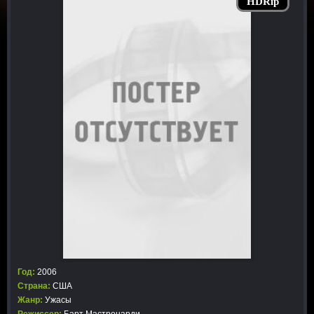
HDRip
Год:
2006
Страна:
США
Жанр:
Ужасы