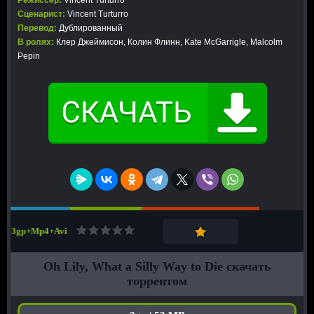
Режиссер:
Vincent Turturro
Сценарист:
Vincent Turturro
Перевод:
Дублированный
В ролях:
Клер Джеймисон, Колин Флинн, Kate McGarrigle, Malcolm
Pepin
3gp+Mp4+Avi
Oh Lily, What a Silly Way to Die скачать
торрентом