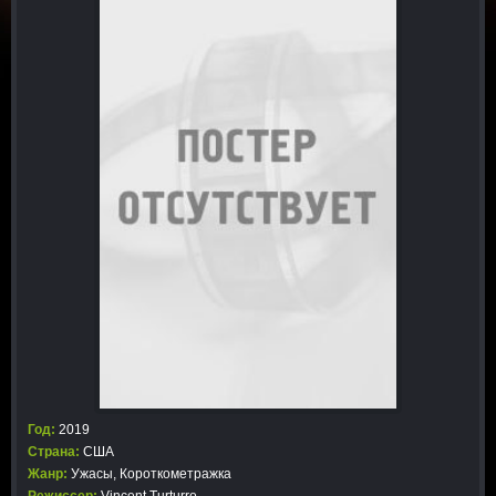
Год:
2019
Страна:
США
Жанр:
Ужасы
,
Короткометражка