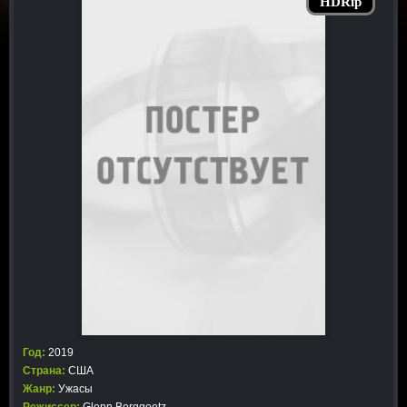
HDRip
Год:
2019
Страна:
США
Жанр:
Ужасы