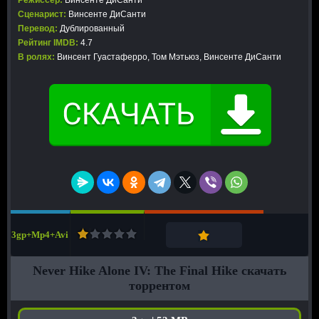
Режиссер:
Винсенте ДиСанти
Сценарист:
Винсенте ДиСанти
Перевод:
Дублированный
Рейтинг IMDB:
4.7
В ролях:
Винсент Гуастаферро, Том Мэтьюз, Винсенте ДиСанти
3gp+Mp4+Avi
Never Hike Alone IV: The Final Hike скачать
торрентом