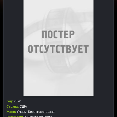
Год:
2020
Страна:
США
Жанр:
Ужасы
,
Короткометражка