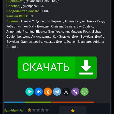
Сценарист:
Дж. Хортон, Блейн Кейд
Перевод:
Дублированный
Продолжительность:
87 мин.
Рейтинг IMDB:
3.3
В ролях:
Алонсо Ф. Джонс, Ли Перкинс, Алиша Геддис, Блейн Кейд,
Роберт Китчен, Уэйн Болдуин, Christina Desiere, Jay Costelo,
Annemarie Pazmino, Шэмика Энн Франклин, Мишель Роуз, Michael
Coulombe, Шона Ли Александр, Кри Эндрюс, Джон Брукбэнк, Джейд
Брукбэнк, Эдриан Форбс, Ксавьер Джонс, Эштон Бланчард, Adriana
Donadio
3gp+Mp4+Avi