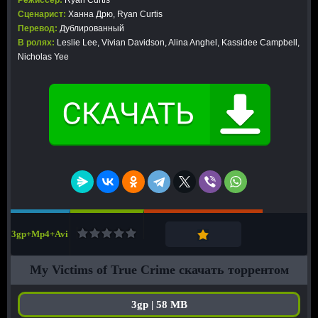
Режиссер:
Ryan Curtis
Сценарист:
Ханна Дрю, Ryan Curtis
Перевод:
Дублированный
В ролях:
Leslie Lee, Vivian Davidson, Alina Anghel, Kassidee Campbell,
Nicholas Yee
3gp+Mp4+Avi
My Victims of True Crime скачать торрентом
3gp | 58 MB