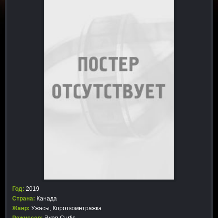
Год:
2019
Страна:
Канада
Жанр:
Ужасы
,
Короткометражка