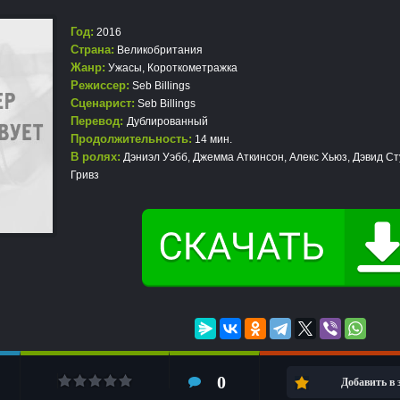
Год:
2016
Страна:
Великобритания
Жанр:
Ужасы
,
Короткометражка
Режиссер:
Seb Billings
Сценарист:
Seb Billings
Перевод:
Дублированный
Продолжительность:
14 мин.
В ролях:
Дэниэл Уэбб, Джемма Аткинсон, Алекс Хьюз, Дэвид Ст
Гривз
0
Добавить в