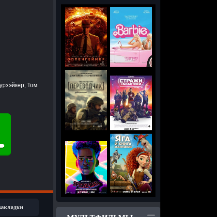
урзэйкер, Том
 закладки