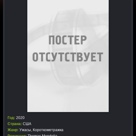
Год:
2020
Страна:
США
Жанр:
Ужасы
,
Короткометражка