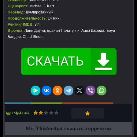
Режиссер:
Thomas Mendolia
Сценарист:
Michael J. Karr
Перевод:
Дублированный
Продолжительность:
14 мин.
Рейтинг IMDB:
8.4
В ролях:
Линн Дауни, Брайан Палатуччи, Айви Джордж, Боуи
Бандли, Chad Steers
3gp+Mp4+Avi
Mr. Thisforthat скачать торрентом