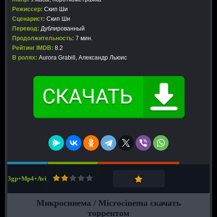
Режиссер:
Скип Ши
Сценарист:
Скип Ши
Перевод:
Дублированный
Продолжительность:
7 мин.
Рейтинг IMDB:
8.2
В ролях:
Aurora Grabill, Александр Льюис
3gp+Mp4+Avi
Микросинема / Microcinema скачать
торрентом